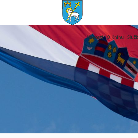
Novosti
O Kninu
Služb