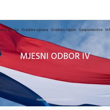
eno glasilo
Gradska uprava
Gradsko vijeće
Gospodarstvo
In
MJESNI ODBOR IV
Home
/
MJESNI ODBOR IV