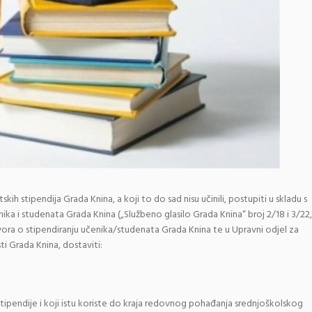
tskih stipendija Grada Knina, a koji to do sad nisu učinili, postupiti u skladu s
nika i studenata Grada Knina („Službeno glasilo Grada Knina“ broj 2/18 i 3/22,
govora o stipendiranju učenika/studenata Grada Knina te u Upravni odjel za
i Grada Knina, dostaviti:
 stipendije i koji istu koriste do kraja redovnog pohađanja srednjoškolskog