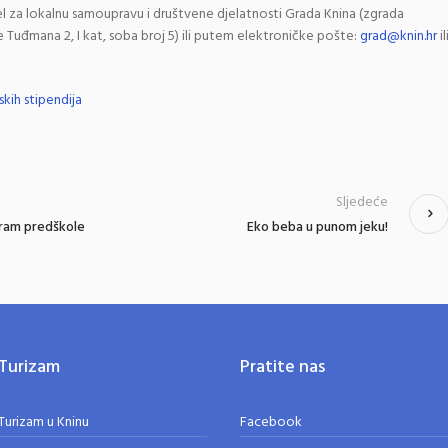
l za lokalnu samoupravu i društvene djelatnosti Grada Knina (zgrada
je Tuđmana 2, I kat, soba broj 5) ili putem elektroničke pošte:
grad@knin.hr
il
skih stipendija
Sljedeće
gram predškole
Eko beba u punom jeku!
Turizam
Pratite nas
Turizam u Kninu
Facebook