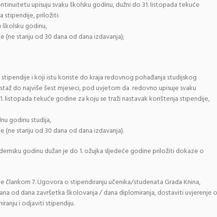
inuitetu upisuju svaku školsku godinu, dužni do 31. listopada tekuće
stipendije, priložiti:
u školsku godinu,
je (ne stariju od 30 dana od dana izdavanja);
u stipendije i koji istu koriste do kraja redovnog pohađanja studijskog
i staž do najviše šest mjeseci, pod uvjetom da redovno upisuje svaku
. listopada tekuće godine za koju se traži nastavak korištenja stipendije,
dnu godinu studija,
je (ne stariju od 30 dana od dana izdavanja).
ademsku godinu dužan je do 1. ožujka sljedeće godine priložiti dokaze o
a te člankom 7. Ugovora o stipendiranju učenika/studenata Grada Knina,
 dana od dana završetka školovanja / dana diplomiranja, dostaviti uvjerenje 
anju i odjaviti stipendiju.