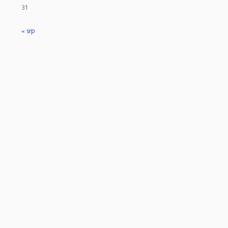
31
« srp