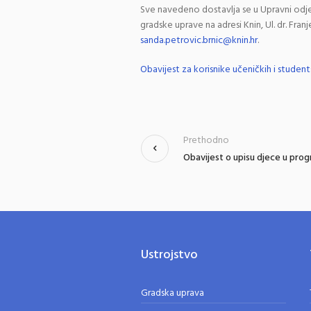
Sve navedeno dostavlja se u Upravni odje
gradske uprave na adresi Knin, Ul. dr. Fran
sanda.petrovic.brnic@knin.hr
.
Obavijest za korisnike učeničkih i student
Prethodno
Obavijest o upisu djece u pro
Ustrojstvo
Gradska uprava