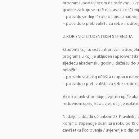
programa, pod uvjetom da redovno, u kont
godine za koju se traži nastavak korištenja 
– potvrdu srednje škole o upisu u naredn
– potvrdu o prebivalištu za sebe i roditel
2. KORISNICI STUDENTSKIH STIPENDIJA
Studenti koji su ostvarili pravo na dodjel
programa u koji je uključen i apsolventsk
sljedeću akademsku godinu, dužni su do 31
priložiti:
– potvrdu visokog učilišta o upisu u nare
– potvrdu o prebivalištu za sebe i roditel
Ako korisnik stipendije uvjetno upiše ak
redovnom upisu, kao uvjet daljnje isplate.
Nadalje, u skladu s člankom 23. Pravilnik
korisnici stipendije dužni su u roku od 15
završetku školovanja / uvjerenje o diplomir