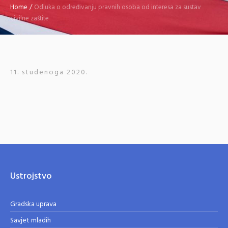
Home
/
Odluka o određivanju pravnih osoba od interesa za sustav
civilne zaštite
11. studenoga 2020.
Ustrojstvo
Gradska uprava
Savjet mladih