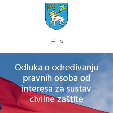
Odluka o određivanju
pravnih osoba od
interesa za sustav
civilne zaštite