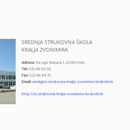
SREDNJA STRUKOVNA ŠKOLA
KRALJA ZVONIMIRA
Adresa:
fra Luje Maruna 1, 22300 Knin
Tel:
022 66 00 00
Fax:
022 66 49 10
Email:
ured@ss-strukovna-kralja-zvonimira-kn.skole.hr
http://ss-strukovna-kralja-zvonimira-kn.skole.hr