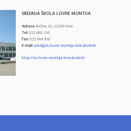
SREDNJA ŠKOLA LOVRE MONTIJA
Adresa:
Ikičina 30, 22300 Knin
Tel:
022 660 330
Fax:
022 664 816
E-mail:
ured@ss-lovre-montija-knin.skole.hr
http://ss-lovre-montija-knin.skole.hr