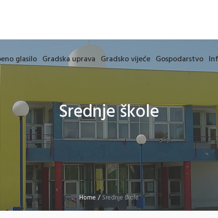
eno glasilo
Gradska uprava
Gradsko vijeće
Gospodarstvo
In
Srednje škole
Home
/
Srednje škole