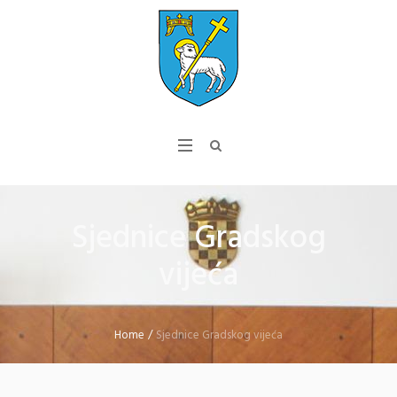
Sjednice Gradskog
vijeća
Home
/
Sjednice Gradskog vijeća