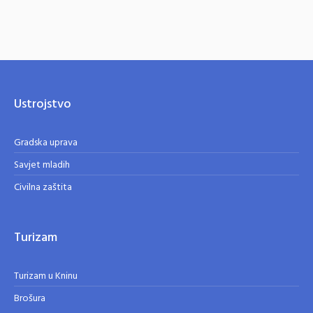
Ustrojstvo
Gradska uprava
Savjet mladih
Civilna zaštita
Turizam
Turizam u Kninu
Brošura