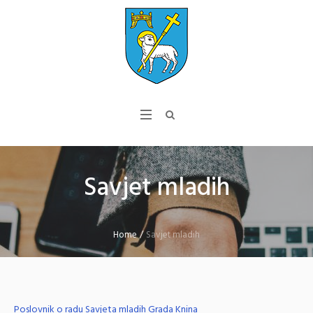
Savjet mladih
Home
/
Savjet mladih
Poslovnik o radu Savjeta mladih Grada Knina