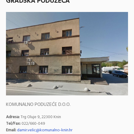
GRADSKA PODUZEĆA
KOMUNALNO PODUZEĆE D.O.O.
Adresa:
Trg Oluje 9, 22300 Knin
Tel/Fax:
022/660-049
Email:
damir.velic@komunalno-knin.hr