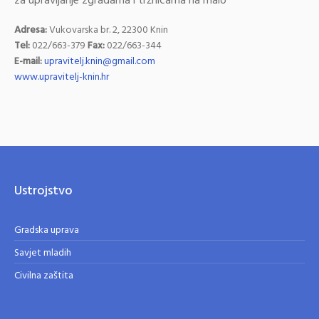
za upravljanje zgradama i tržnicama na malo
Adresa:
Vukovarska br. 2, 22300 Knin
Tel:
022/663-379
Fax:
022/663-344
E-mail:
upravitelj.knin@gmail.com
www.upravitelj-knin.hr
Ustrojstvo
Gradska uprava
Savjet mladih
Civilna zaštita