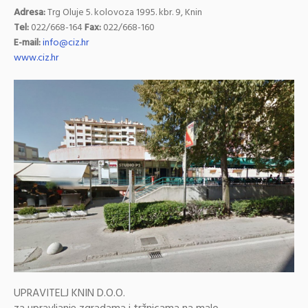
Adresa:
Trg Oluje 5. kolovoza 1995. kbr. 9, Knin
Tel:
022/668-164
Fax:
022/668-160
E-mail:
info@ciz.hr
www.ciz.hr
UPRAVITELJ KNIN D.O.O.