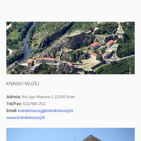
KNINSKI MUZEJ
Adresa:
fra Luje Maruna 1, 22300 Knin
Tel/Fax:
022/661-702
Email:
kninskimuzej@kninskimuzej.hr
www.kninskimuzej.hr