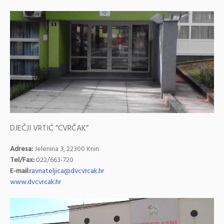
DJEČJI VRTIĆ ”CVRČAK”
Adresa:
Jelenina 3, 22300 Knin
Tel/Fax:
022/663-720
E-mail:
ravnateljica@dvcvrcak.hr
www.dvcvrcak.hr