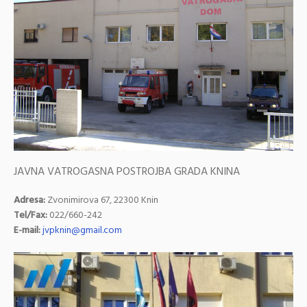
JAVNA VATROGASNA POSTROJBA GRADA KNINA
Adresa:
Zvonimirova 67, 22300 Knin
Tel/Fax:
022/660-242
E-mail:
jvpknin@gmail.com