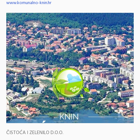
www.komunalno-knin.hr
ČISTOĆA I ZELENILO D.O.O.