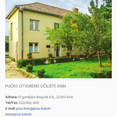
PUČKO OTVORENO UČILIŠTE KNIN
Adresa:
IV gardijske brigade b.b., 22300 Knin
Tel/Fax:
022/662-400
E-mail:
pou-knin@pou-knin.hr
www.pou-knin.hr