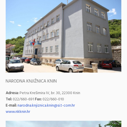
NARODNA KNJIŽNICA KNIN
Adresa:
Petra Krešimira IV, br. 30, 22300 Knin
Tel:
022/660-691
Fax:
022/660-010
E-mail:
narodna.knjiznica.knin@si.t-com.hr
www.nkknin.hr