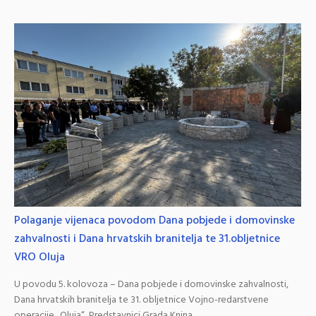
Polaganje vijenaca povodom Dana pobjede i domovinske
zahvalnosti i Dana hrvatskih branitelja te 31.obljetnice
VRO Oluja
U povodu 5. kolovoza – Dana pobjede i domovinske zahvalnosti,
Dana hrvatskih branitelja te 31. obljetnice Vojno-redarstvene
operacije „Oluja“, Predstavnici Grada Knina,...