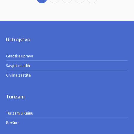
Ustrojstvo
Gradska uprava
Savjet mladih
Civilna zaštita
Turizam
Turizam u Kninu
Brošura