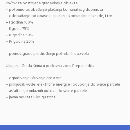
kn/m2 za postojeće građevinske objekte
– potpuno oslobađanje plaćanja komunalnog doprinosa
– oslobađanje od obaveza plaćanja komunalne naknade, i to:
– I godina 100%
– II goina 75%
– III godina 50%
– IV godina 20%
– pomoć grada pri ishođenju potrebnih dozvola
Ulaganja Grada Knina u poslovnu zonu Preparandija
– ograđivanje i čuvanje prostora
– priključak vode, električne energije i odvodnje do svake parcele
– asfaltiranje prilaznih putova do svake parcele
– javna rasvjeta u krugu zone