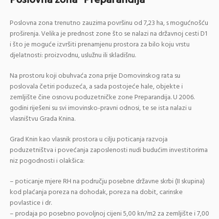
Poslovna zona “Preparandija”
Poslovna zona trenutno zauzima površinu od 7,23 ha, s mogućnošću
proširenja. Velika je prednost zone što se nalazi na državnoj cesti D1
i što je moguće izvršiti prenamjenu prostora za bilo koju vrstu
djelatnosti: proizvodnu, uslužnu ili skladišnu.
Na prostoru koji obuhvaća zona prije Domovinskog rata su
poslovala četiri poduzeća, a sada postojeće hale, objekte i
zemljište čine osnovu poduzetničke zone Preparandija. U 2006.
godini riješeni su svi imovinsko-pravni odnosi, te se ista nalazi u
vlasništvu Grada Knina.
Grad Knin kao vlasnik prostora u cilju poticanja razvoja
poduzetništva i povećanja zaposlenosti nudi budućim investitorima
niz pogodnosti i olakšica:
– poticanje mjere RH na području posebne državne skrbi (II skupina)
kod plaćanja poreza na dohodak, poreza na dobit, carinske
povlastice i dr.
– prodaja po posebno povoljnoj cijeni 5,00 kn/m2 za zemljište i 7,00