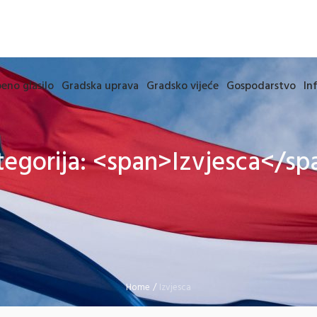
eno glasilo
Gradska uprava
Gradsko vijeće
Gospodarstvo
In
tegorija: <span>Izvjesca</sp
Home
/
Izvjesca