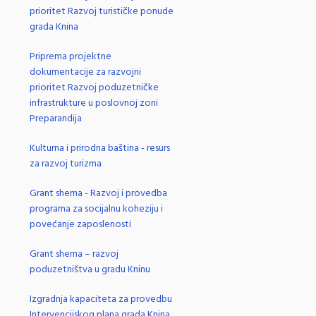
prioritet Razvoj turističke ponude
grada Knina
Priprema projektne
dokumentacije za razvojni
prioritet Razvoj poduzetničke
infrastrukture u poslovnoj zoni
Preparandija
Kulturna i prirodna baština - resurs
za razvoj turizma
Grant shema - Razvoj i provedba
programa za socijalnu koheziju i
povećanje zaposlenosti
Grant shema – razvoj
poduzetništva u gradu Kninu
Izgradnja kapaciteta za provedbu
Intervencijskog plana grada Knina