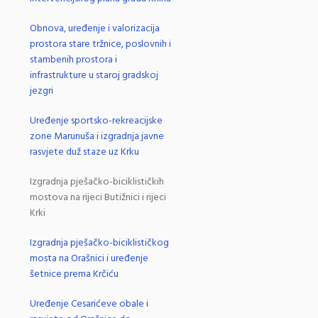
Obnova, uređenje i valorizacija
prostora stare tržnice, poslovnih i
stambenih prostora i
infrastrukture u staroj gradskoj
jezgri
Uređenje sportsko-rekreacijske
zone Marunuša i izgradnja javne
rasvjete duž staze uz Krku
Izgradnja pješačko-biciklističkih
mostova na rijeci Butižnici i rijeci
Krki
Izgradnja pješačko-biciklističkog
mosta na Orašnici i uređenje
šetnice prema Krčiću
Uređenje Cesarićeve obale i