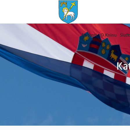
Novosti
O Kninu
Služb
Ka