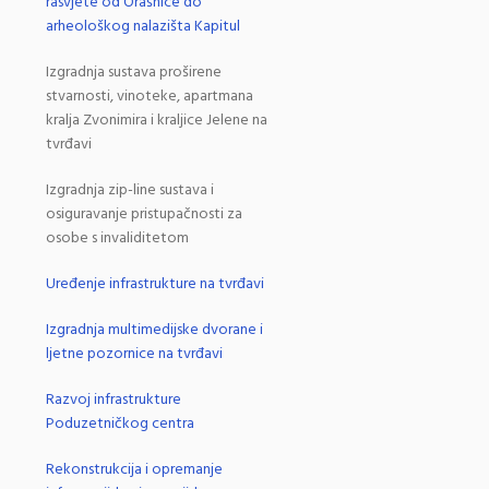
rasvjete od Orašnice do
arheološkog nalazišta Kapitul
Izgradnja sustava proširene
stvarnosti, vinoteke, apartmana
kralja Zvonimira i kraljice Jelene na
tvrđavi
Izgradnja zip-line sustava i
osiguravanje pristupačnosti za
osobe s invaliditetom
Uređenje infrastrukture na tvrđavi
Izgradnja multimedijske dvorane i
ljetne pozornice na tvrđavi
Razvoj infrastrukture
Poduzetničkog centra
Rekonstrukcija i opremanje