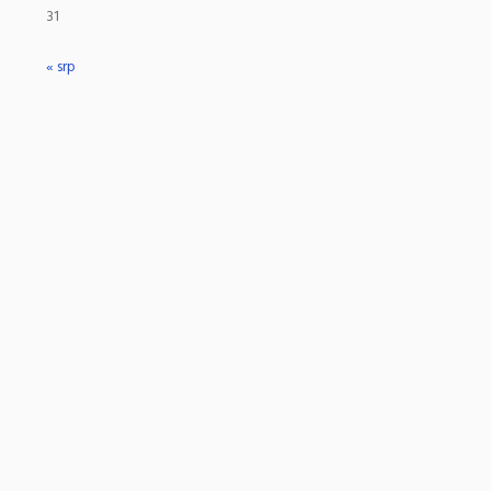
31
« srp