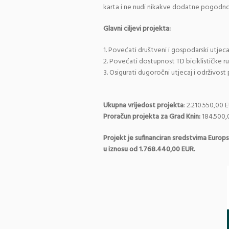
karta i ne nudi nikakve dodatne pogodnost
Glavni ciljevi projekta:
1. Povećati društveni i gospodarski utjecaj
2. Povećati dostupnost TD biciklističke 
3. Osigurati dugoročni utjecaj i održivost
Ukupna vrijedost projekta
: 2.210.550,00 
Proračun projekta za Grad Knin:
184.500,
Projekt je sufinanciran sredstvima Europ
u iznosu od 1.768.440,00 EUR.