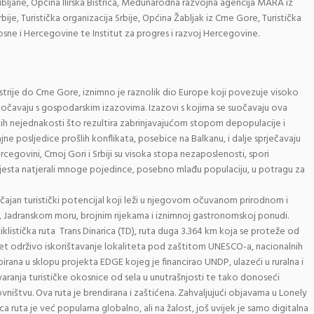
bljane, Općina Ilirska Bistrica, Međunarodna razvojna agencija MARA iz
bije, Turistička organizacija Srbije, Općina Žabljak iz Crne Gore, Turistička
osne i Hercegovine te Institut za progres i razvoj Hercegovine.
strije do Crne Gore, iznimno je raznolik dio Europe koji povezuje visoko
suočavaju s gospodarskim izazovima. Izazovi s kojima se suočavaju ova
ih nejednakosti što rezultira zabrinjavajućom stopom depopulacije i
ne posljedice prošlih konflikata, posebice na Balkanu, i dalje sprječavaju
cegovini, Crnoj Gori i Srbiji su visoka stopa nezaposlenosti, spori
jesta natjerali mnoge pojedince, posebno mlađu populaciju, u potragu za
čajan turistički potencijal koji leži u njegovom očuvanom prirodnom i
, Jadranskom moru, brojnim rijekama i iznimnoj gastronomskoj ponudi.
iklistička ruta Trans Dinarica (TD), ruta duga 3.364 km koja se proteže od
tet održivo iskorištavanje lokaliteta pod zaštitom UNESCO-a, nacionalnih
pirana u sklopu projekta EDGE kojeg je financirao UNDP, ulazeći u ruralna i
varanja turističke okosnice od sela u unutrašnjosti te tako donoseći
ištvu. Ova ruta je brendirana i zaštićena. Zahvaljujući objavama u Lonely
a ruta je već popularna globalno, ali na žalost, još uvijek je samo digitalna