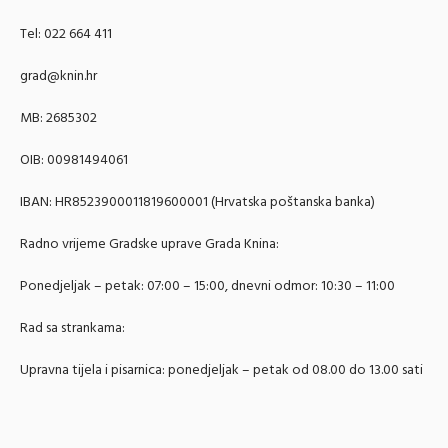
Tel: 022 664 411
grad@knin.hr
MB: 2685302
OIB: 00981494061
IBAN: HR8523900011819600001 (Hrvatska poštanska banka)
Radno vrijeme Gradske uprave Grada Knina:
Ponedjeljak – petak: 07:00 – 15:00, dnevni odmor: 10:30 – 11:00
Rad sa strankama:
Upravna tijela i pisarnica: ponedjeljak – petak od 08.00 do 13.00 sati