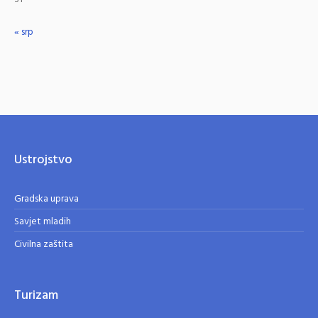
« srp
Ustrojstvo
Gradska uprava
Savjet mladih
Civilna zaštita
Turizam