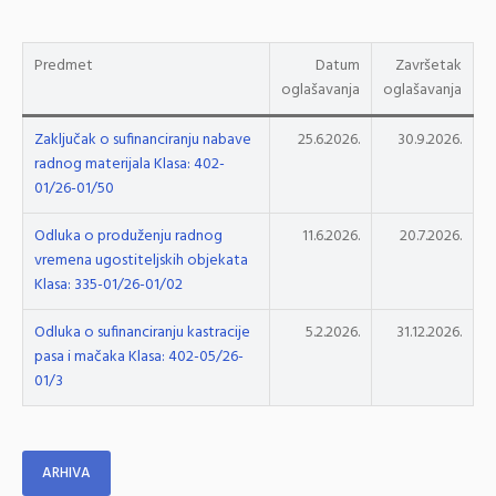
Predmet
Datum
Završetak
oglašavanja
oglašavanja
Zaključak o sufinanciranju nabave
25.6.2026.
30.9.2026.
radnog materijala Klasa: 402-
01/26-01/50
Odluka o produženju radnog
11.6.2026.
20.7.2026.
vremena ugostiteljskih objekata
Klasa: 335-01/26-01/02
Odluka o sufinanciranju kastracije
5.2.2026.
31.12.2026.
pasa i mačaka Klasa: 402-05/26-
01/3
ARHIVA