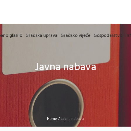
eno glasilo
Gradska uprava
Gradsko vijeće
Gospodarstvo
In
Javna nabava
Home
/
Javna nabava