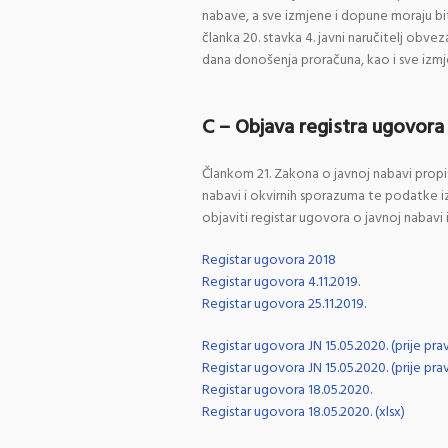
nabave, a sve izmjene i dopune moraju bit
članka 20. stavka 4. javni naručitelj obve
dana donošenja proračuna, kao i sve izm
C – Objava registra ugovora
Člankom 21. Zakona o javnoj nabavi propis
nabavi i okvirnih sporazuma te podatke iz 
objaviti registar ugovora o javnoj nabavi
Registar ugovora 2018
Registar ugovora 4.11.2019.
Registar ugovora 25.11.2019.
Registar ugovora JN 15.05.2020. (prije prav
Registar ugovora JN 15.05.2020. (prije pravi
Registar ugovora 18.05.2020.
Registar ugovora 18.05.2020. (xlsx)