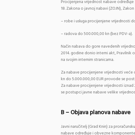
Procijenjena vrijednost nabave određuje 
18. Zakona o javnoj nabavi (ZOJN), Zakon 
– robe i usluga procijenjene vrijednosti 
– radova do 500.000,00 kn (bez PDV-a).
Način nabava do gore navedenih vrijednost
2014. godine donio interni akt, Pravilnik
na svojim internim stranicama.
Za nabave procijenjene vrijednosti veće
kn do 5.000.000,00 EUR provode se postu
Za nabave procijenjene vrijednosti iznad
se postupci javne nabave velike vrijednos
B – Objava planova nabave
Javni naručitelj (Grad Knin) za proračunsk
nabave određuje i obvezne komponente pl