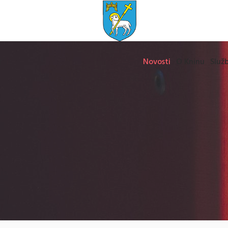
Novosti
O Kninu
Služb