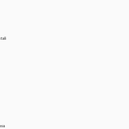
tali
esa