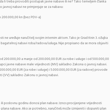
da li treba provoditi postupak javne nabave ili ne? Tako temeljem članka
o javnoj nabavi ne primjenjuje se za nabavu:
do 200.000,00 kn (bez PDV-a)
i ne uređuje naručitelj svojim internim aktom. Tako je Grad Knin 3. ožujka
 o bagatelnoj nabavi roba/radova/usluga. Nije propisano da se mora objaviti
 od 200.000,00 a manje od 200.000,00 EUR za robe i usluge i od 500.000,00
pci javne nabave male vrijednosti (MV) sukladno Zakona o javnoj nabavi.
 200.000,00 EUR (za robe i usluge) i 5.000.000,00 EUR (za radove) provode
ti (VV) sukladno Zakonu o javnoj nabavi.
u ili poslovnu godinu donosi plan nabave. Iznos procijenjene vrijednosti
ana nabave. Ako je potrebno, naručitelj može izmijeniti i dopuniti plan