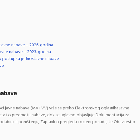
tavne nabave – 2026. godina
avne nabave – 2023. godina
nju postupka jednostavne nabave
ave
nabave
i javne nabave (MV i VV) vrše se preko Elektronskog oglasnika javne
dosta i o predmetu nabave, dok se uglavno objavljuje Dokumentacija za
abiru ili poništenju, Zapisnik o pregledu i ocjeni ponuda, te Obavijest o