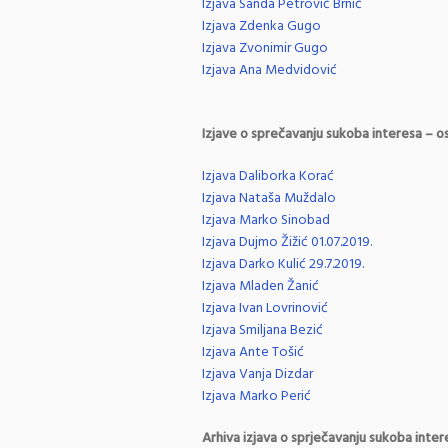
Izjava Sanda Petrović Brnić
Izjava Zdenka Gugo
Izjava Zvonimir Gugo
Izjava Ana Medvidović
Izjave o sprečavanju sukoba interesa – os
Izjava Daliborka Korać
Izjava Nataša Muždalo
Izjava Marko Sinobad
Izjava Dujmo Žižić 01.07.2019.
Izjava Darko Kulić 29.7.2019.
Izjava Mladen Žanić
Izjava Ivan Lovrinović
Izjava Smiljana Bezić
Izjava Ante Tošić
Izjava Vanja Dizdar
Izjava Marko Perić
Arhiva izjava o sprječavanju sukoba inter