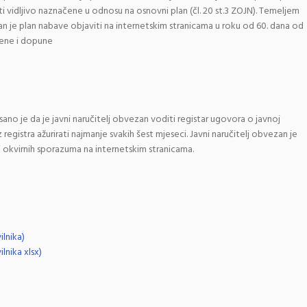
i vidljivo naznačene u odnosu na osnovni plan (čl. 20 st.3 ZOJN). Temeljem
zan je plan nabave objaviti na internetskim stranicama u roku od 60. dana od
jene i dopune
ano je da je javni naručitelj obvezan voditi registar ugovora o javnoj
registra ažurirati najmanje svakih šest mjeseci. Javni naručitelj obvezan je
 i okvirnih sporazuma na internetskim stranicama.
ilnika)
lnika xlsx)