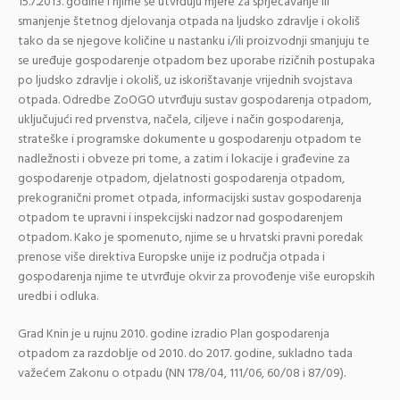
15.7.2013. godine i njime se utvrđuju mjere za sprječavanje ili
smanjenje štetnog djelovanja otpada na ljudsko zdravlje i okoliš
tako da se njegove količine u nastanku i/ili proizvodnji smanjuju te
se uređuje gospodarenje otpadom bez uporabe rizičnih postupaka
po ljudsko zdravlje i okoliš, uz iskorištavanje vrijednih svojstava
otpada. Odredbe ZoOGO utvrđuju sustav gospodarenja otpadom,
uključujući red prvenstva, načela, ciljeve i način gospodarenja,
strateške i programske dokumente u gospodarenju otpadom te
nadležnosti i obveze pri tome, a zatim i lokacije i građevine za
gospodarenje otpadom, djelatnosti gospodarenja otpadom,
prekogranični promet otpada, informacijski sustav gospodarenja
otpadom te upravni i inspekcijski nadzor nad gospodarenjem
otpadom. Kako je spomenuto, njime se u hrvatski pravni poredak
prenose više direktiva Europske unije iz područja otpada i
gospodarenja njime te utvrđuje okvir za provođenje više europskih
uredbi i odluka.
Grad Knin je u rujnu 2010. godine izradio Plan gospodarenja
otpadom za razdoblje od 2010. do 2017. godine, sukladno tada
važećem Zakonu o otpadu (NN 178/04, 111/06, 60/08 i 87/09).