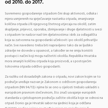
od 2010. do 2017.
Suvremeno gospodarenje otpadom čini skup aktivnosti, odluka i
mjera usmjerenih na sprječavanje nastanka otpada, smanjivanje
količina otpada i/ili njegovog štetnog utjecaja na okoliš; zatim
skupljanje, prijevoz, oporaba, zbrinjavanje i druge djelatnosti u svezi
s otpadom te nadzor nad tim djelatnostima i skrb za odlagališta
koja su zatvorena na gospodarski učinkovit i po okoliš prihvatljiv
način. Sve navedeno treba biti napravljeno tako da se ljudsko
zdravlje ne dovede u opasnost, a također se ne smiju koristiti
postupci i načini koji mogu naštetiti okolišu. Republika Hrvatska
mora smanjiti količinu otpada koju proizvodi, a s postojećim
tokovima otpada održivo gospodariti.
Za razliku od dosadašnjih zakona o otpadu, novi zakon kojim se to
područje uređuje nazvan je Zakonom o održivom gospodarenju
otpadom (NN 94/13) i njime bi se ono u cijelosti trebalo uskladiti s
europskom pravnom stečevinom, što znači usvajanje europskih
standarda u cjelokupnom području zaštite okoliša koje se odnosi na
otpad. Donio ga je Hrvatski sabor na sjednici koja je održana