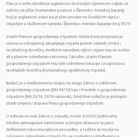
Plan je u svrhu ishođenja suglasnosti dostavljen Upravnom odjelu za
zaštitu okoliša i komunalne poslove u Šibensko–kninskoj županiji,
koji je suglasnost izdao pa je plan usvojen na Gradskom vijeću i
objavljen u Službenom vjesniku Šibensko–kninske županije broj 05/11.
Starim Planom gospodarenja otpadom Grada Knina propisana je
obaveza odvojenog sakupljanja otpada putem zelenih otoka i
reciklažnog dvorišta, međutim navedeni ciljevi i mjere nisu se izvršav
ali u planom određenim rokovima. Također, starim Planom
gospodarenja otpadom nisu bile određene lokacije za uspostavu
reciklažnih dvorišta (komunalnog i građevnog otpada).
Budući je u međuvremenu stupio na snagu Zakon o održivom
gospodarenju otpadom (NN 94/13) kao i Pravilnik o gospodarenju
otpadom (NN 23/14, 51/14-ispravak), Grad Knin odlučio je pristupiti
izradi Izmjena i dopuna Plana gospodarenja otpadom.
U odnosu na stari Zakon o otpadu, novim ZoOGO jedinicama
lokalne samouprave nametnute su brojne obaveze sa jasno
definiranim rokovima njihove provedbe, a težište se stavlja na
odvojeno prikupljanje otpada što je posljedica usklađivanja sa