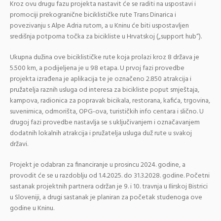
Kroz ovu drugu fazu projekta nastavit će se raditi na uspostavi i
promociji prekogranične biciklističke rute Trans Dinarica i
povezivanju s Alpe Adria rutom, a u Kninu će biti uspostavljen
središnja potporna točka za bicikliste u Hrvatskoj („support hub“).
Ukupna dužina ove biciklističke rute koja prolazi kroz 8 država je
5.500 km, a podijeljena je u 98 etapa. U prvoj fazi provedbe
projekta izrađena je aplikacija te je označeno 2.850 atrakcija i
pružatelja raznih usluga od interesa za bicikliste poput smještaja,
kampova, radionica za popravak bicikala, restorana, kafića, trgovina,
suvenirnica, odmorišta, OPG-ova, turističkih info centara i slično. U
drugoj fazi provedbe nastavlja se s uključivanjem i označavanjem
dodatnih lokalnih atrakcija i pružatelja usluga duž rute u svakoj
državi.
Projekt je odabran za financiranje u prosincu 2024. godine, a
provodit će se u razdoblju od 1.4.2025. do 31.3.2028. godine. Početni
sastanak projektnih partnera održan je 9. i 10. travnja u Ilirskoj Bistrici
u Sloveniji, a drugi sastanak je planiran za početak studenoga ove
godine u Kninu.