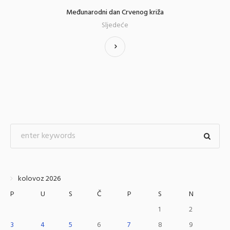
Međunarodni dan Crvenog križa
Sljedeće
kolovoz 2026
P
U
S
Č
P
S
N
1
2
3
4
5
6
7
8
9