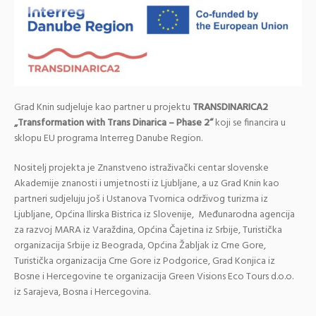
Grad Knin sudjeluje kao partner u projektu
TRANSDINARICA2
„Transformation with Trans Dinarica – Phase 2“
koji se financira u
sklopu EU programa Interreg Danube Region.
Nositelj projekta je Znanstveno istraživački centar slovenske
Akademije znanosti i umjetnosti iz Ljubljane, a uz Grad Knin kao
partneri sudjeluju još i Ustanova Tvornica održivog turizma iz
Ljubljane, Općina Ilirska Bistrica iz Slovenije, Međunarodna agencija
za razvoj MARA iz Varaždina, Općina Čajetina iz Srbije, Turistička
organizacija Srbije iz Beograda, Općina Žabljak iz Crne Gore,
Turistička organizacija Crne Gore iz Podgorice, Grad Konjica iz
Bosne i Hercegovine te organizacija Green Visions Eco Tours d.o.o.
iz Sarajeva, Bosna i Hercegovina.