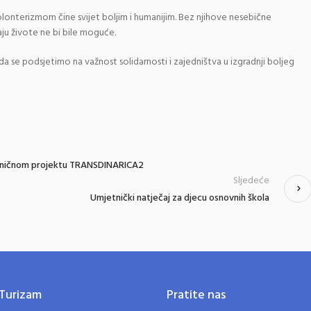
olonterizmom čine svijet boljim i humanijim. Bez njihove nesebične
aju živote ne bi bile moguće.
da se podsjetimo na važnost solidarnosti i zajedništva u izgradnji boljeg
raničnom projektu TRANSDINARICA2
Sljedeće
Umjetnički natječaj za djecu osnovnih škola
Turizam
Pratite nas