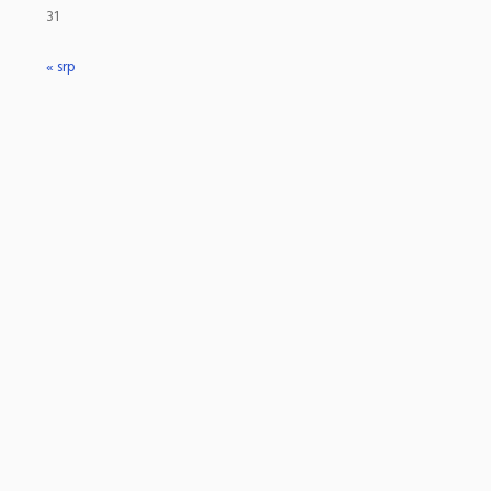
31
« srp