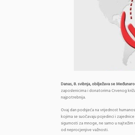
Danas, 8. svibnja, obilježava se Međunar
zaposlenicima i donatorima Crvenog kri
najpotrebnija.
Ovaj dan podsjeća na vrijednost humanost
kojima se suočavaju pojedinci i zajednice 
sigurnosti za mnoge, ne samo u najtežim
od neprocjenjive važnosti.