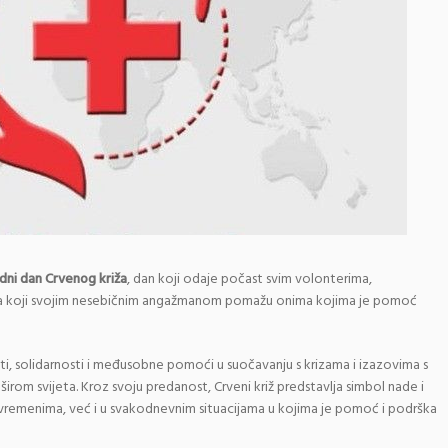
odni dan Crvenog križa
, dan koji odaje počast svim volonterima,
ža koji svojim nesebičnim angažmanom pomažu onima kojima je pomoć
i, solidarnosti i međusobne pomoći u suočavanju s krizama i izazovima s
širom svijeta. Kroz svoju predanost, Crveni križ predstavlja simbol nade i
 vremenima, već i u svakodnevnim situacijama u kojima je pomoć i podrška