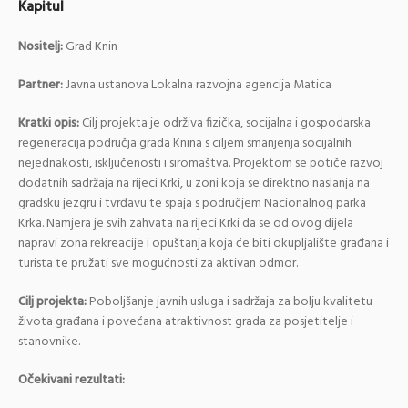
Kapitul
Nositelj:
Grad Knin
Partner:
Javna ustanova Lokalna razvojna agencija Matica
Kratki opis:
Cilj projekta je održiva fizička, socijalna i gospodarska
regeneracija područja grada Knina s ciljem smanjenja socijalnih
nejednakosti, isključenosti i siromaštva. Projektom se potiče razvoj
dodatnih sadržaja na rijeci Krki, u zoni koja se direktno naslanja na
gradsku jezgru i tvrđavu te spaja s područjem Nacionalnog parka
Krka. Namjera je svih zahvata na rijeci Krki da se od ovog dijela
napravi zona rekreacije i opuštanja koja će biti okupljalište građana i
turista te pružati sve mogućnosti za aktivan odmor.
Cilj projekta:
Poboljšanje javnih usluga i sadržaja za bolju kvalitetu
života građana i povećana atraktivnost grada za posjetitelje i
stanovnike.
Očekivani rezultati: