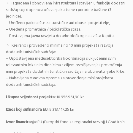
Izgrađena i obnovljena infrastruktura i stavljen u funkciju dodatni
sadržaj koji doprinosi očuvanju kulturne i prirodne baštine (3
jedinice):
– Uređeno parkiralište za turističke autobuse i posjetitelje,
– Uređena prometnica / biciklistička staza,
– Postavljena javna rasvjeta do arheološkog nalazišta Kapitul.
Kreirano i provedeno minimalno 10 mini projekata razvoja
dodatnih turističkih sadržaja:
– Uspostavljena međusektorska koordinacija s uključenim svim
relevantnim lokalnim dionicima s ciljem osmišljavanja i provođenja
mini projekata dodatnih turističkih sadržaja na obuhvatu rijeke Krke,
– Nabavljena osnovna oprema za provođenje mini projekata
dodatnih turističkih sadržaja.
Ukupna vrijednost projekta:
10.956.961,90 kn
Iznos koji sufinancira EU:
9.313.417,25 kn
Izvor financiranja:
EU (Europski fond za regionalni razvoj) i Grad Knin