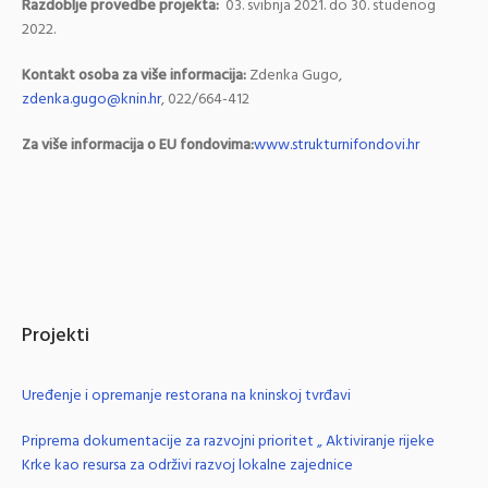
Razdoblje provedbe projekta:
03. svibnja 2021. do 30. studenog
2022.
Kontakt osoba za više informacija:
Zdenka Gugo,
zdenka.gugo@knin.hr
, 022/664-412
Za više informacija o EU fondovima:
www.strukturnifondovi.hr
Projekti
Uređenje i opremanje restorana na kninskoj tvrđavi
Priprema dokumentacije za razvojni prioritet „ Aktiviranje rijeke
Krke kao resursa za održivi razvoj lokalne zajednice