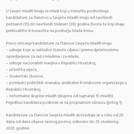
U Savjet mladih biraju se mladi koji u trenutku podnošenja
kandidature za članstvo u Savjetu mladih imaju od navršenih
petnaest (15) do navršenih trideset (30) godina života te koji imaju
prebivalište ili boravište na području Grada Knina.
Pravo isticanja kandidature za članove Savjeta mladih imaju:
– udruge koje su sukladno statutu ciljano i prema djelatnostima
opredijeljene za rad s mladima i za mlade,
– udruge nacionalnih manjina u Republici Hrvatskoj,
– učenička vijeća,
– studentski zborovi,
– pomladci političkih stranaka, sindikalne ili strukovne organizacije u
Republici Hrvatskoj,
– neformalne skupine mladih (skupina od najmanje 15 mladih).
Prijedlozi kandidata podnose se na propisanom obrascu (prilog 1).
Kandidature za članove Savjeta mladih dostavljaju se u roku od 20
dana od dana objave Javnog poziva, odnosno do 25. studenog
2025. godine.