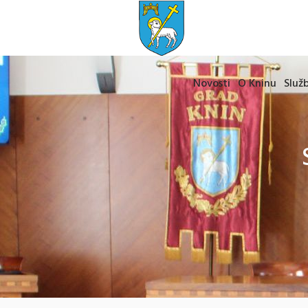
Novosti
O Kninu
Služb