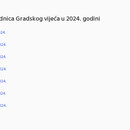
ednica Gradskog vijeća u 2024. godini
024.
024.
024.
024.
024.
024.
024.