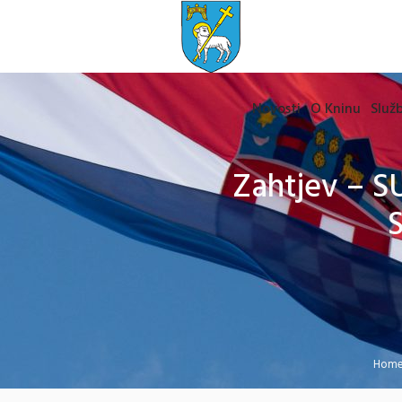
Novosti
O Kninu
Služb
Zahtjev – 
Hom