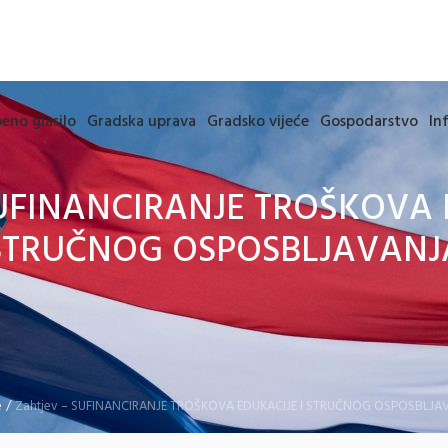
eno glasilo
Gradska uprava
Gradsko vijeće
Gospodarstvo
In
SUFINANCIRANJE TROŠKOVA 
STRUČNOG OSPOSBLJAVANJ
e
/
Zahtjev – SUFINANCIRANJE TROŠKOVA EDUKACIJE I STRUČNOG OSPOSBLJA