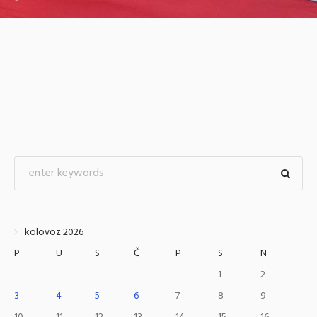
kolovoz 2026
P
U
S
Č
P
S
N
1
2
3
4
5
6
7
8
9