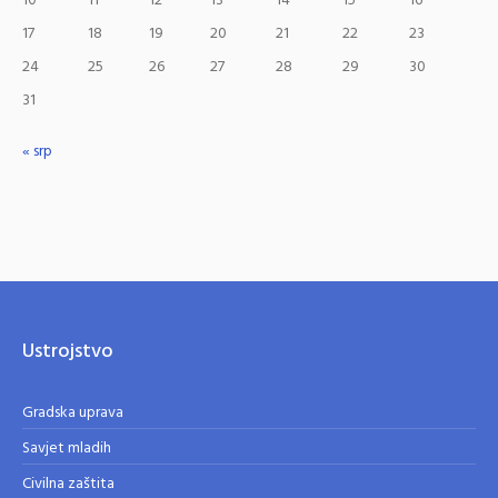
10
11
12
13
14
15
16
17
18
19
20
21
22
23
24
25
26
27
28
29
30
31
« srp
Ustrojstvo
Gradska uprava
Savjet mladih
Civilna zaštita