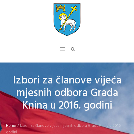
Izbori za članove vijeća
mjesnih odbora Grada
Knina u 2016. godini
Home
/
Izbori za članove vijeća mjesnih odbora Grada Knina u 2016.
godini