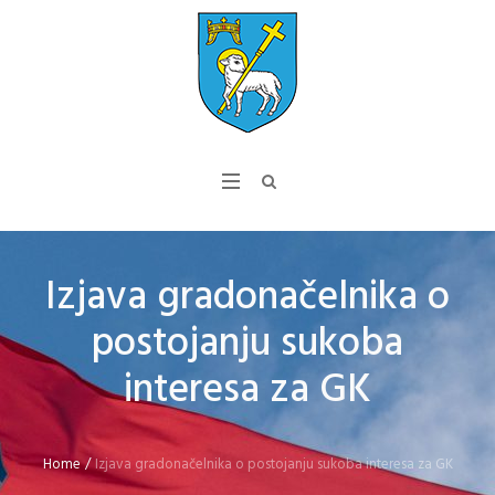
Izjava gradonačelnika o
postojanju sukoba
interesa za GK
Home
/
Izjava gradonačelnika o postojanju sukoba interesa za GK