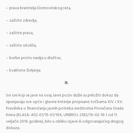
– prava branitelja Domovinskog rata,
– zaštite zdravlja,
– zaštite prava,
– zaštite okoliša,
– borbe protiv nasilja u društvu,
– kvalitete življenja.
III.
Svi oni koji se jave na ovaj Javni poziv dužni su priložiti dokaz da
ispunjavaju sve opće i glavne kriterije propisane točkama XIV. i XV.
Pravilnika o financiranju javnih potreba sredstvima Proračuna Grada
Knina (KLASA: 402-01/15-01/194, URBROJ: 2182/10-02-16-1 od 11.
veljače 2016. godine), bilo u obliku izjave ili odgovarajućeg drugog
dokaza.