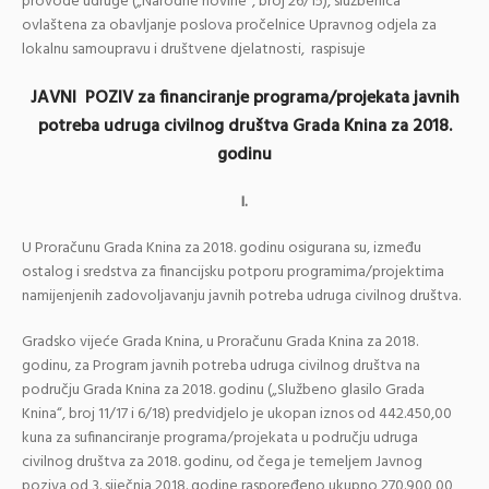
provode udruge („Narodne novine“, broj 26/15), službenica
ovlaštena za obavljanje poslova pročelnice Upravnog odjela za
lokalnu samoupravu i društvene djelatnosti, raspisuje
JAVNI POZIV
za financiranje programa/projekata javnih
potreba
udruga civilnog društva Grada Knina za 2018.
godinu
I.
U Proračunu Grada Knina za 2018. godinu osigurana su, između
ostalog i sredstva za financijsku potporu programima/projektima
namijenjenih zadovoljavanju javnih potreba udruga civilnog društva.
Gradsko vijeće Grada Knina, u Proračunu Grada Knina za 2018.
godinu, za Program javnih potreba udruga civilnog društva na
području Grada Knina za 2018. godinu („Službeno glasilo Grada
Knina“, broj 11/17 i 6/18) predvidjelo je ukopan iznos od 442.450,00
kuna za sufinanciranje programa/projekata u području udruga
civilnog društva za 2018. godinu, od čega je temeljem Javnog
poziva od 3. siječnja 2018. godine raspoređeno ukupno 270.900,00