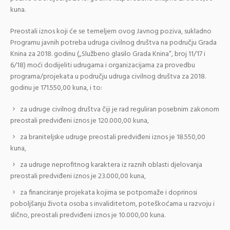
kuna.
Preostali iznos koji će se temeljem ovog Javnog poziva, sukladno
Programu javnih potreba udruga civilnog društva na području Grada
Knina za 2018. godinu („Službeno glasilo Grada Knina“, broj 11/17 i
6/18) moći dodijeliti udrugama i organizacijama za provedbu
programa/projekata u području udruga civilnog društva za 2018.
godinu je 171.550,00 kuna, i to:
za udruge civilnog društva čiji je rad reguliran posebnim zakonom
preostali predviđeni iznos je 120.000,00 kuna,
za braniteljske udruge preostali predviđeni iznos je 18.550,00
kuna,
za udruge neprofitnog karaktera iz raznih oblasti djelovanja
preostali predviđeni iznos je 23.000,00 kuna,
za financiranje projekata kojima se potpomaže i doprinosi
poboljšanju života osoba s invaliditetom, poteškoćama u razvoju i
slično, preostali predviđeni iznos je 10.000,00 kuna.