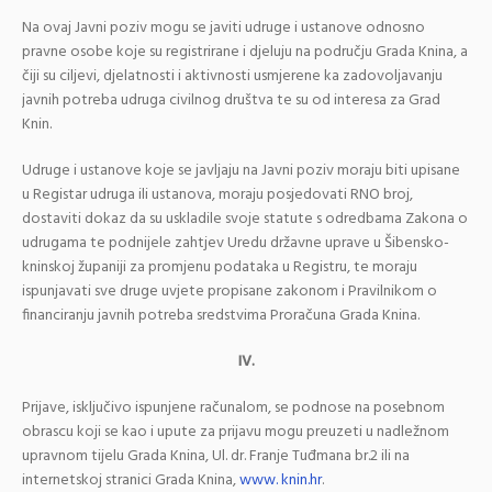
Na ovaj Javni poziv mogu se javiti udruge i ustanove odnosno
pravne osobe koje su registrirane i djeluju na području Grada Knina, a
čiji su ciljevi, djelatnosti i aktivnosti usmjerene ka zadovoljavanju
javnih potreba udruga civilnog društva te su od interesa za Grad
Knin.
Udruge i ustanove koje se javljaju na Javni poziv moraju biti upisane
u Registar udruga ili ustanova, moraju posjedovati RNO broj,
dostaviti dokaz da su uskladile svoje statute s odredbama Zakona o
udrugama te podnijele zahtjev Uredu državne uprave u Šibensko-
kninskoj županiji za promjenu podataka u Registru, te moraju
ispunjavati sve druge uvjete propisane zakonom i Pravilnikom o
financiranju javnih potreba sredstvima Proračuna Grada Knina.
IV.
Prijave, isključivo ispunjene računalom, se podnose na posebnom
obrascu koji se kao i upute za prijavu mogu preuzeti u nadležnom
upravnom tijelu Grada Knina, Ul. dr. Franje Tuđmana br.2 ili na
internetskoj stranici Grada Knina,
www. knin.hr
.