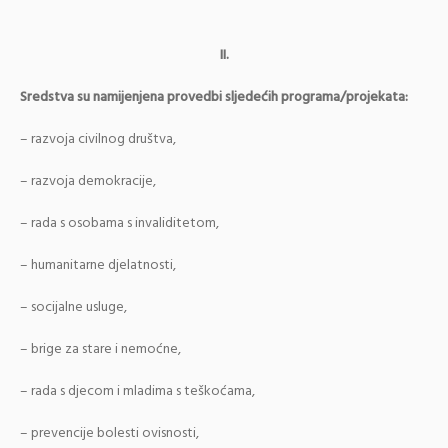
II.
Sredstva su namijenjena provedbi sljedećih programa/projekata:
– razvoja civilnog društva,
– razvoja demokracije,
– rada s osobama s invaliditetom,
– humanitarne djelatnosti,
– socijalne usluge,
– brige za stare i nemoćne,
– rada s djecom i mladima s teškoćama,
– prevencije bolesti ovisnosti,