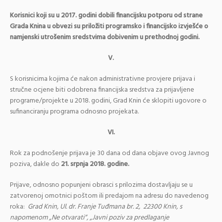
Korisnici koji su u 2017. godini dobili financijsku potporu od strane
Grada Knina u obvezi su priložiti programsko i financijsko izvješće o
namjenski utrošenim sredstvima dobivenim u prethodnoj godini.
V.
S korisnicima kojima će nakon administrativne provjere prijava i
stručne ocjene biti odobrena financijska sredstva za prijavljene
programe/projekte u 2018. godini, Grad Knin će sklopiti ugovore o
sufinanciranju programa odnosno projekata.
VI.
Rok za podnošenje prijava je 30 dana od dana objave ovog Javnog
poziva, dakle do
21. srpnja 2018. godine.
Prijave, odnosno popunjeni obrasci s prilozima dostavljaju se u
zatvorenoj omotnici poštom ili predajom na adresu do navedenog
roka:
Grad Knin, Ul. dr. Franje Tuđmana br. 2, 22300 Knin, s
napomenom „Ne otvarati
“, „Javni poziv za predlaganje