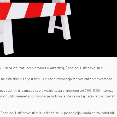
3.2024. biti zatvoren promet u Alkarskoj, Šenoinoj i Držićevoj ulici.
na asfaltiranju te je u svrhu sigurnog izvođenja radova nužno privremeno
 navedenim ulicama da svoja vozila sutra u vremenu od 7.00-17.00 h izvezu
mogućilo nesmetano izvođenje radova jer će se na taj način radovi završiti
Šenoinoj i Držićevoj ulici izvodit će se i u ponedjeljak kada će također biti