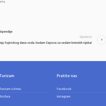
ama.
stipendije
Sljedeće
vanju Svjetskog dana voda-Sedam čepova za sedam kninskih rijeka!
Turizam
Pratite nas
Turizam u Kninu
Facebook
Brošura
Instagram