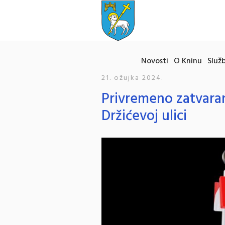
Novosti
O Kninu
Služb
21. ožujka 2024.
Privremeno zatvaran
Držićevoj ulici