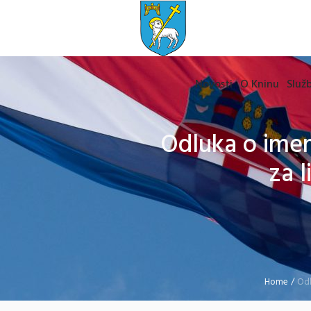
Novosti
O Kninu
Služb
Odluka o imen
za l
Home
/
Odl