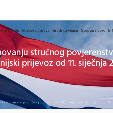
eno glasilo
Gradska uprava
Gradsko vijeće
Gospodarstvo
In
ovanju stručnog povjerenstv
inijski prijevoz od 11. siječnja 
uka o imenovanju stručnog povjerenstva za koncesiju za linijski prijevoz od 11. s