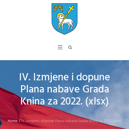
IV. Izmjene i dopune
Plana nabave Grada
Knina za 2022. (xlsx)
Home
/
IV. Izmjene i dopune Plana nabave Grada Knina za 2022. (xlsx)