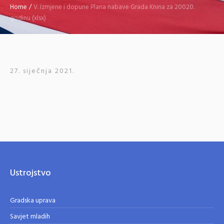
Home
/
V. Izmjene i dopune Plana nabave Grada Knina za 20020.
godinu (xlsx)
27. siječnja 2021.
Ustrojstvo
Gradska uprava
Savjet mladih