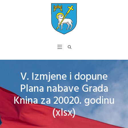
V. Izmjene i dopune
Plana nabave Grada
Knina za 20020. godinu
(xlsx)