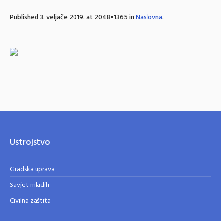
Published
3. veljače 2019.
at 2048×1365 in
Naslovna
.
Ustrojstvo
Gradska uprava
Savjet mladih
Civilna zaštita