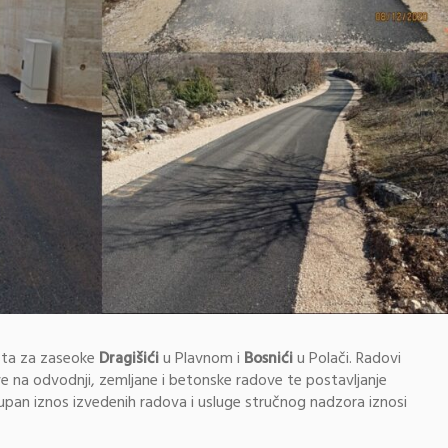
esta za zaseoke
Dragišići
u Plavnom i
Bosnići
u Polači. Radovi
 na odvodnji, zemljane i betonske radove te postavljanje
pan iznos izvedenih radova i usluge stručnog nadzora iznosi