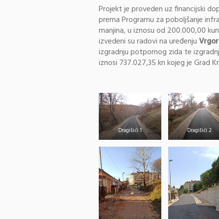
Projekt je proveden uz financijski do
prema Programu za poboljšanje infra
manjina, u iznosu od 200.000,00 kuna
izvedeni su radovi na uređenju
Vrgor
izgradnju potpornog zida te izgradnj
iznosi 737.027,35 kn kojeg je Grad Kn
Dragišići 1
Dragišići 2