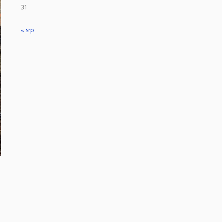
31
« srp