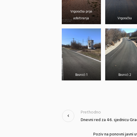
Vrgoračka prije
asfaltiranja
Vrgoračka
Bosnići 1
Bosnići 2
Prethodno
Dnevni red za 46. sjednicu Gra
Poziv na ponovni javni 