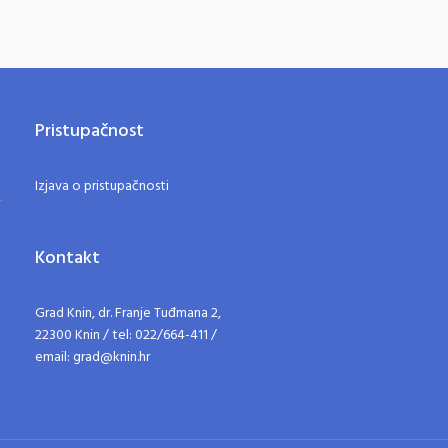
Pristupačnost
Izjava o pristupačnosti
Kontakt
Grad Knin, dr. Franje Tuđmana 2,
22300 Knin / tel: 022/664-411 /
email: grad@knin.hr