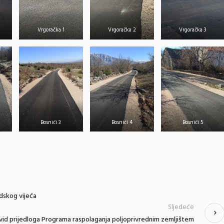
Vrgoračka 1
Vrgoračka 2
Vrgoračka 3
Bosnići 3
Bosnići 4
Bosnići 5
dskog vijeća
Sljedeće
uvid prijedloga Programa raspolaganja poljoprivrednim zemljištem