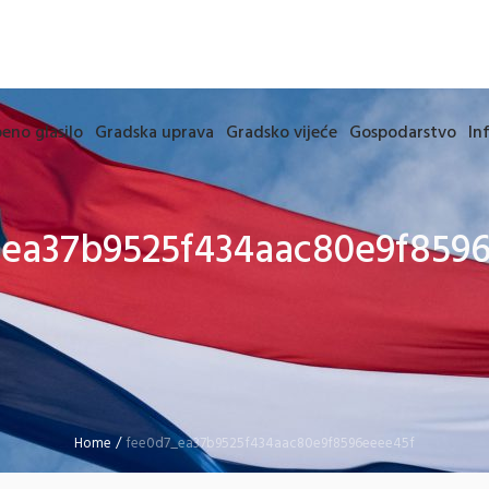
eno glasilo
Gradska uprava
Gradsko vijeće
Gospodarstvo
In
ea37b9525f434aac80e9f859
Home
/
fee0d7_ea37b9525f434aac80e9f8596eeee45f