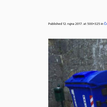
Published
12. rujna 2017.
at 500×325 in
Či