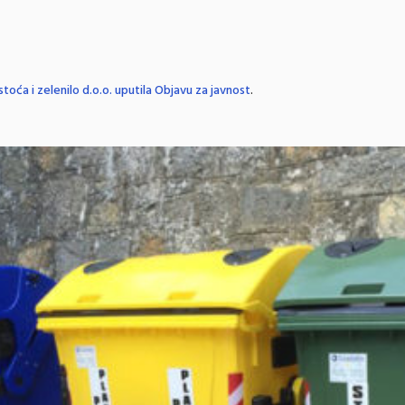
stoća i zelenilo d.o.o. uputila Objavu za javnost
.