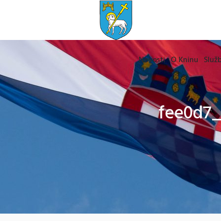
Novosti
O Kninu
Služb
fee0d7_