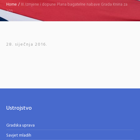
Home
/
III. Izmjene i dopune Plana bagatelne nabave Grada Knina za
201
28. siječnja 2016.
Ustrojstvo
Gradska uprava
Savjet mladih