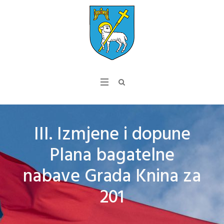
III. Izmjene i dopune
Plana bagatelne
nabave Grada Knina za
201