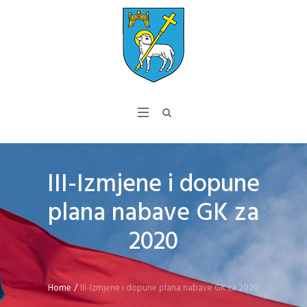
III-Izmjene i dopune
plana nabave GK za
2020
Home
/
III-Izmjene i dopune plana nabave GK za 2020