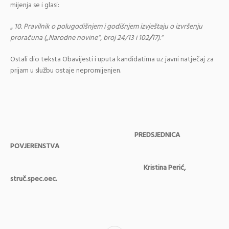
mijenja se i glasi:
„ 10. Pravilnik o polugodišnjem i godišnjem izvještaju o izvršenju
proračuna („Narodne
novine“, broj 24/13 i 102
/
17).“
Ostali dio teksta Obavijesti i uputa kandidatima uz javni natječaj za
prijam u službu ostaje nepromijenjen.
PREDSJEDNICA
POVJERENSTVA
Kristina Perić,
struč.spec.oec.