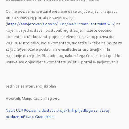
Ovime pozivamo sve zainteresirane da se uključe u javnu raspravu
preko središnjeg portala e-savjetovanje
(
https://esavjetovanja.gov.hr/ECon/MainScreen?entityId=6237
) na
kojem, uz jednostavan postupak registracije, možete osobno
komentirati i/ili kritizirati pojedine elemente javnog poziva do
20.11.2017. Isto tako, svoje komentare, sugestije i kritike na
Upute za
prijavitelje
možete poslati i na e-mail adresu rasprava@knin.hr
najkasnije do srijede, 15. studenog, nakon čega će djelatnici gradske
uprave sve objedinjene komentare unijeti u portal e-savjetovanje.
Jedinica za Intervencijski plan
Voditelj, Marijo Ćaćić, mag.oec.
Nacrt UzP Poziva na dostavu projektnih prijedloga za razvoj
poduzetništva u Gradu Kninu