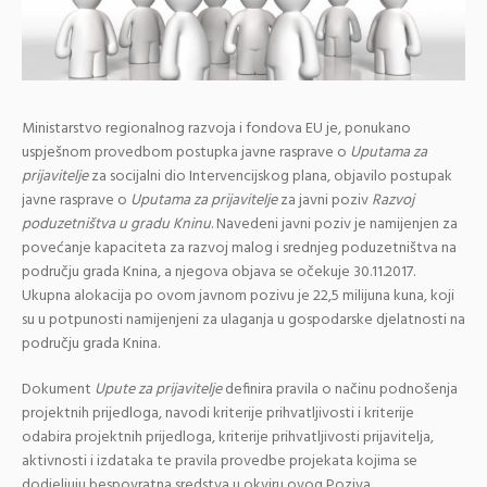
Ministarstvo regionalnog razvoja i fondova EU je, ponukano
uspješnom provedbom postupka javne rasprave o
Uputama za
prijavitelje
za socijalni dio Intervencijskog plana, objavilo postupak
javne rasprave o
Uputama za prijavitelje
za javni poziv
Razvoj
poduzetništva u gradu Kninu
. Navedeni javni poziv je namijenjen za
povećanje kapaciteta za razvoj malog i srednjeg poduzetništva na
području grada Knina, a njegova objava se očekuje 30.11.2017.
Ukupna alokacija po ovom javnom pozivu je 22,5 milijuna kuna, koji
su u potpunosti namijenjeni za ulaganja u gospodarske djelatnosti na
području grada Knina.
Dokument
Upute za prijavitelje
definira pravila o načinu podnošenja
projektnih prijedloga, navodi kriterije prihvatljivosti i kriterije
odabira projektnih prijedloga, kriterije prihvatljivosti prijavitelja,
aktivnosti i izdataka te pravila provedbe projekata kojima se
dodjeljuju bespovratna sredstva u okviru ovog Poziva.