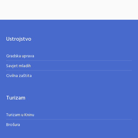
Ustrojstvo
Gradska uprava
Savjet mladih
Civilna zaštita
Turizam
Turizam u Kninu
Brošura