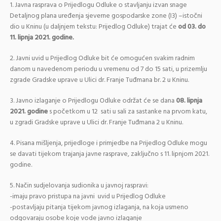
1. Javna rasprava o Prijedlogu Odluke o stavljanju izvan snage
Detaljnog plana uređenja sjeverne gospodarske zone (I3) –istočni
dio u Kninu (u daljnjem tekstu: Prijedlog Odluke) trajat će
od 03. do
11. lipnja 2021. godine.
2. Javni uvid u Prijedlog Odluke bit će omogućen svakim radnim
danom u navedenom periodu u vremenu od 7 do 15 sati, u prizemlju
zgrade Gradske uprave u Ulici dr. Franje Tuđmana br. 2 u Kninu.
3. Javno izlaganje o Prijedlogu Odluke održat će se dana
08. lipnja
2021. godine
s početkom u 12 sati u sali za sastanke na prvom katu,
u zgradi Gradske uprave u Ulici dr. Franje Tuđmana 2 u Kninu.
4. Pisana mišljenja, prijedloge i primjedbe na Prijedlog Odluke mogu
se davati tijekom trajanja javne rasprave, zaključno s 11. lipnjom 2021.
godine.
5. Način sudjelovanja sudionika u javnoj raspravi:
-imaju pravo pristupa na javni uvid u Prijedlog Odluke
-postavljaju pitanja tijekom javnog izlaganja, na koja usmeno
odgovaraju osobe koje vode javno izlaganje