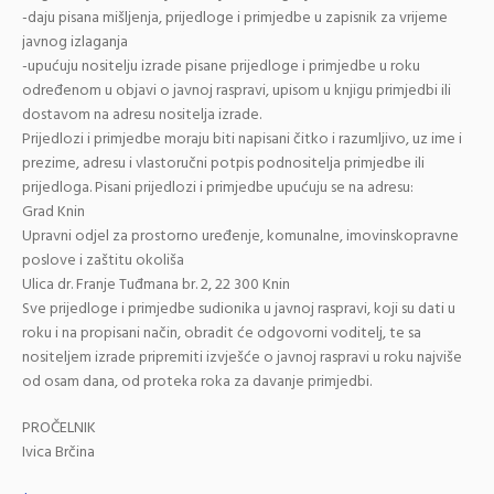
-daju pisana mišljenja, prijedloge i primjedbe u zapisnik za vrijeme
javnog izlaganja
-upućuju nositelju izrade pisane prijedloge i primjedbe u roku
određenom u objavi o javnoj raspravi, upisom u knjigu primjedbi ili
dostavom na adresu nositelja izrade.
Prijedlozi i primjedbe moraju biti napisani čitko i razumljivo, uz ime i
prezime, adresu i vlastoručni potpis podnositelja primjedbe ili
prijedloga. Pisani prijedlozi i primjedbe upućuju se na adresu:
Grad Knin
Upravni odjel za prostorno uređenje, komunalne, imovinskopravne
poslove i zaštitu okoliša
Ulica dr. Franje Tuđmana br. 2, 22 300 Knin
Sve prijedloge i primjedbe sudionika u javnoj raspravi, koji su dati u
roku i na propisani način, obradit će odgovorni voditelj, te sa
nositeljem izrade pripremiti izvješće o javnoj raspravi u roku najviše
od osam dana, od proteka roka za davanje primjedbi.
PROČELNIK
Ivica Brčina