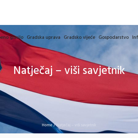
eno glasilo
Gradska uprava
Gradsko vijeće
Gospodarstvo
In
Natječaj – viši savjetnik
Home
/
Natječaj – viši savjetnik