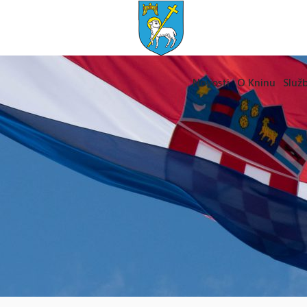
Novosti
O Kninu
Služb