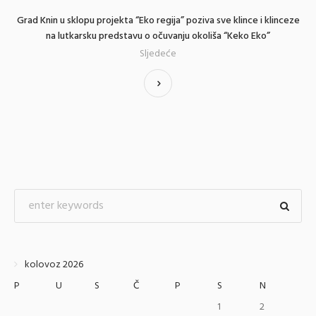
Grad Knin u sklopu projekta “Eko regija” poziva sve klince i klinceze
na lutkarsku predstavu o očuvanju okoliša “Keko Eko”
Sljedeće
kolovoz 2026
P
U
S
Č
P
S
N
1
2