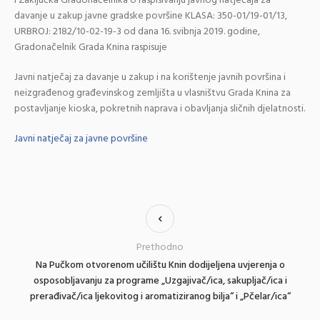
i Zaključka Gradonačelnika o raspisivanju javnog natječaja za
davanje u zakup javne gradske površine KLASA: 350-01/19-01/13,
URBROJ: 2182/10-02-19-3 od dana 16. svibnja 2019. godine,
Gradonačelnik Grada Knina raspisuje
Javni natječaj za davanje u zakup i na korištenje javnih površina i
neizgrađenog građevinskog zemljišta u vlasništvu Grada Knina za
postavljanje kioska, pokretnih naprava i obavljanja sličnih djelatnosti.
Javni natječaj za javne površine
Prethodno
Na Pučkom otvorenom učilištu Knin dodijeljena uvjerenja o
osposobljavanju za programe „Uzgajivač/ica, sakupljač/ica i
prerađivač/ica ljekovitog i aromatiziranog bilja“ i „Pčelar/ica“