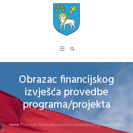
Obrazac financijskog
izvješća provedbe
programa/projekta
Home
/
Obrazac financijskog izvješća provedbe programa/projekta