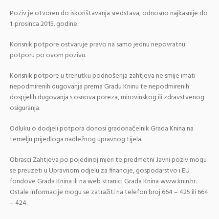
Poziv je otvoren do iskorištavanja sredstava, odnosno najkasnije do
1. prosinca 2015. godine.
Korisnik potpore ostvaruje pravo na samo jednu nepovratnu
potporu po ovom pozivu.
Korisnik potpore u trenutku podnošenja zahtjeva ne smije imati
nepodmirenih dugovanja prema Gradu Kninu te nepodmirenih
dospjelih dugovanja s osnova poreza, mirovinskog ili zdravstvenog
osiguranja.
Odluku o dodjeli potpora donosi gradonačelnik Grada Knina na
temelju prijedloga nadležnog upravnog tijela.
Obrasci Zahtjeva po pojedinoj mjeri te predmetni Javni poziv mogu
se preuzeti u Upravnom odjelu za financije, gospodarstvo i EU
fondove Grada Knina ili na web stranici Grada Knina www.knin.hr.
Ostale informacije mogu se zatražiti na telefon broj 664 – 425 ili 664
– 424.