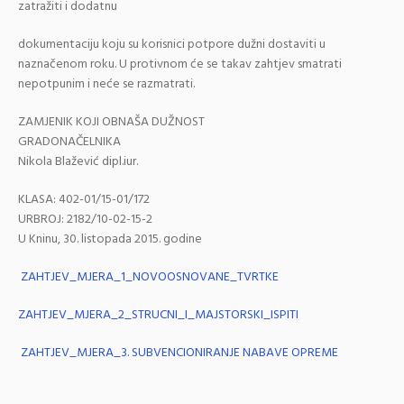
zatražiti i dodatnu
dokumentaciju koju su korisnici potpore dužni dostaviti u
naznačenom roku. U protivnom će se takav zahtjev smatrati
nepotpunim i neće se razmatrati.
ZAMJENIK KOJI OBNAŠA DUŽNOST
GRADONAČELNIKA
Nikola Blažević dipl.iur.
KLASA: 402-01/15-01/172
URBROJ: 2182/10-02-15-2
U Kninu, 30. listopada 2015. godine
ZAHTJEV_MJERA_1_NOVOOSNOVANE_TVRTKE
ZAHTJEV_MJERA_2_STRUCNI_I_MAJSTORSKI_ISPITI
ZAHTJEV_MJERA_3. SUBVENCIONIRANJE NABAVE OPREME