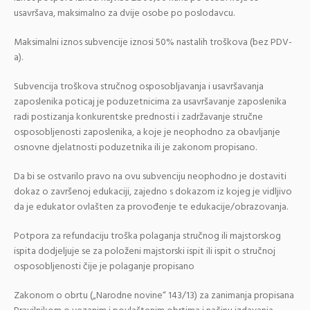
usavršava, maksimalno za dvije osobe po poslodavcu.
Maksimalni iznos subvencije iznosi 50% nastalih troškova (bez PDV-
a).
Subvencija troškova stručnog osposobljavanja i usavršavanja
zaposlenika poticaj je poduzetnicima za usavršavanje zaposlenika
radi postizanja konkurentske prednosti i zadržavanje stručne
osposobljenosti zaposlenika, a koje je neophodno za obavljanje
osnovne djelatnosti poduzetnika ili je zakonom propisano.
Da bi se ostvarilo pravo na ovu subvenciju neophodno je dostaviti
dokaz o završenoj edukaciji, zajedno s dokazom iz kojeg je vidljivo
da je edukator ovlašten za provođenje te edukacije/obrazovanja.
Potpora za refundaciju troška polaganja stručnog ili majstorskog
ispita dodjeljuje se za položeni majstorski ispit ili ispit o stručnoj
osposobljenosti čije je polaganje propisano
Zakonom o obrtu („Narodne novine“ 143/13) za zanimanja propisana