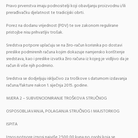
Pravo prvenstva imaju podnositelji koji obavljanju proizvodnu i/ili
prerađivačku djelatnost te tradicijski obrti.
Porez na dodanu vrijednost (PDV) te sve zakonom regulirane
pristojbe nisu prihvatljiv trošak.
Sredstva potpore uplaćuju se na žiro-račun korisnika po dostavi
preslike podmirenih računa kojim dokazuje namjensko korištenje
sredstava, kao i preslike izvatka žiro računa iz kojeg je vidljivo da je
račun ili više njih podmirio.
Sredstva se dodjeljuju isključivo za troškove s datumom izdavanja
računa/fakture nakon 1. siječnja 2015. godine.
MJERA 2 – SUBVENCIONIRANJE TROŠKOVA STRUČNOG
OSPOSOBLJAVANJA, POLAGANJA STRUČNOG I MAJSTORKOG
ISPITA
Iznos potpore iznosi najviše 2.500,00 kuna po osobi koja se