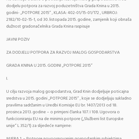
dodjelu potpora za razvoj poduzetništva Grada Knina u 2015.
godini- „POTPORE 2015“ , KLASA: 402-01/15-01/172 , URBROJ:
2182/10-02-15-1, od 30. listopada 2015. godine, zamjenik koji obnaša
dužnost gradonačelnika Grada Knina raspisuje
JAVNI POZIV
ZA DODJELU POTPORA ZA RAZVOJ MALOG GOSPODARSTVA
GRADA KNINA U 2015. GODINI „POTPORE 2015“
I.
U cilju razvoja malog gospodarstva, Grad Knin dodjeljuje poticajna
sredstva u 2015. godini „POTPORE 2015“ , koje se dodjeljuju sukladno
pravilima sadržanim u Uredbi Komisije EU br. 1407/2013 od 18.
prosinca 2013. godine – o primjeni članka 107. I 108. Ugovora o
funkcioniranju EU na de minimis potpore („Službeni list Europske
unije“ L 352/1) za slijedeće namjene:
MJERA 1. – Potpore novoosnovanim gospodarskim subjektima