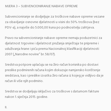
MJERA 3 – SUBVENCIONIRANJE NABAVE OPREME
Subvencioniranje se dodjeljuje za troškove nabave opreme vezane
za obavljanje osnovne djelatnosti u visini do 50% troškova (bez
PDV-a), a najviše do 5.000,00 kuna po podnositelju zahtjeva.
Pravo na subvencioniranje nabave opreme nemaju poduzetnici za
djelatnost trgovine i djelatnost pružanja smještaja te pripreme i
usluživanja hrane i pića prema Nacionalnoj klasifikaciji djelatnosti
2007 („Narodne novine“ br. 58/07).
Sredstva potpore uplaćuju se na žiro-račun korisnika po dostavi
preslike podmirenih računa kojim dokazuje namjensko korištenje
sredstava, kao i preslike izvatka žiro računa iz kojeg je vidljivo da je
račun ili više njih podmirio.
Sredstva se dodjeljuju isključivo za troškove s datumom fakture
nakon 1. siječnja 2015. godine.
II.