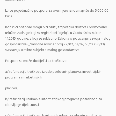
Iznos pojedinačne potpore za ovu mjeru iznosi najviše do 5.000,00
kuna.
Korisnici potpore mogu biti obrti, trgovačka društva i proizvodno
uslužne zadruge koji su registrirani i djeluju u Gradu Kninu nakon
1.1.2015. godine, a koji se sukladno Zakona o poticanju razvoja malog
gospodarstva („Narodne novine“ broj 29/02, 63/07, 53/12 i 56/13)
svrstavaju u mikro subjekte malog gospodarstva.
Potpora se može dodijeliti za troškove:
a/ refundaciju troškova izrade poslovnih planova, investicijskih
programa i marketinških
planova,
b/ refundaciju nabavke informatičkog programa potrebnog za
obavljanje djelatnosti,
c/ refundaciju troškova bankarskih usluga za obradu kredita- uz