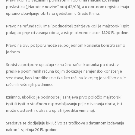
Pravilnikom o vezanim i povlaštenim obrtima i načinu izdavanja
povlastica („Narodne novine“ broj 42/08), a u obrtnom registru imaju
upisano obavljanje obrta sa sjedištem u Gradu Kninu.
Pravo na refundaciju ima i podnositelj zahtjeva koji je majstorski ispit
polagao prije otvaranja obrta, a isti je otvorio nakon 1.1.2015. godine.
Pravo na ovu potporu može se, po jednom korisniku koristiti samo
jednom.
Sredstva potpore uplaćuju se na žiro-račun korisnika po dostavi
preslike podmirenih računa kojim dokazuje namjensko korištenje
sredstava, kao i preslike izvatka žiro računa iz kojeg je vidljivo da je
račun ili više njih podmirio.
Iznimno, ukoliko je podnositelj zahtjeva prvo položio majstorski
ispit ili ispit o stručnom osposobljavanju prije otvaranja obrta, isti
može dostaviti i dokaz o uplati (presliku virmana).
Sredstva se dodjeljuju isključivo za troškove s datumom izdavanja
nakon 1. siječnja 2015. godine.