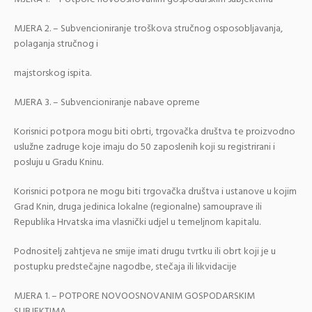
MJERA 2. – Subvencioniranje troškova stručnog osposobljavanja,
polaganja stručnog i
majstorskog ispita.
MJERA 3. – Subvencioniranje nabave opreme
Korisnici potpora mogu biti obrti, trgovačka društva te proizvodno
uslužne zadruge koje imaju do 50 zaposlenih koji su registrirani i
posluju u Gradu Kninu.
Korisnici potpora ne mogu biti trgovačka društva i ustanove u kojim
Grad Knin, druga jedinica lokalne (regionalne) samouprave ili
Republika Hrvatska ima vlasnički udjel u temeljnom kapitalu.
Podnositelj zahtjeva ne smije imati drugu tvrtku ili obrt koji je u
postupku predstečajne nagodbe, stečaja ili likvidacije
MJERA 1. – POTPORE NOVOOSNOVANIM GOSPODARSKIM
SUBJEKTIMA