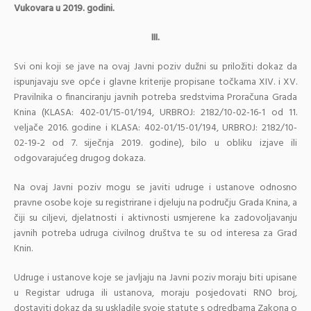
Vukovara u 2019. godini.
III.
Svi oni koji se jave na ovaj Javni poziv dužni su priložiti dokaz da
ispunjavaju sve opće i glavne kriterije propisane točkama XIV. i XV.
Pravilnika o financiranju javnih potreba sredstvima Proračuna Grada
Knina (KLASA: 402-01/15-01/194, URBROJ: 2182/10-02-16-1 od 11.
veljače 2016. godine i KLASA: 402-01/15-01/194, URBROJ: 2182/10-
02-19-2 od 7. siječnja 2019. godine), bilo u obliku izjave ili
odgovarajućeg drugog dokaza.
Na ovaj Javni poziv mogu se javiti udruge i ustanove odnosno
pravne osobe koje su registrirane i djeluju na području Grada Knina, a
čiji su ciljevi, djelatnosti i aktivnosti usmjerene ka zadovoljavanju
javnih potreba udruga civilnog društva te su od interesa za Grad
Knin.
Udruge i ustanove koje se javljaju na Javni poziv moraju biti upisane
u Registar udruga ili ustanova, moraju posjedovati RNO broj,
dostaviti dokaz da su uskladile svoje statute s odredbama Zakona o