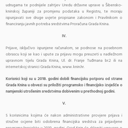
udrugama te podnijele zahtjev Uredu državne uprave u Šibensko-
kninskoj županiji za promjenu podataka u Registru, te moraju
ispunjavati sve druge uvjete propisane zakonom i Pravilnikom o
financiranju javnih potreba sredstvima Proračuna Grada Knina.
IV.
Prijave, isključivo ispunjene računalom, se podnose na posebnom
obrascu koji se kao i upute za prijavu mogu preuzeti u nadležnom
upravnom tijelu Grada Knina, Ul. dr. Franje Tuđmana br.2 ili na
internetskoj stranici Grada Knina, www. knin.hr.
Korisnici koji su u 2018. godini dobili financijsku potporu od strane
Grada Knina u obvezi su priložiti programsko i financijsko izvješće o
namjenski utrošenim sredstvima dobivenim u prethodnoj godini.
V.
S korisnicima kojima će nakon administrativne provjere prijava i
stručne ocjene biti odobrena financijska sredstva za prijavljene