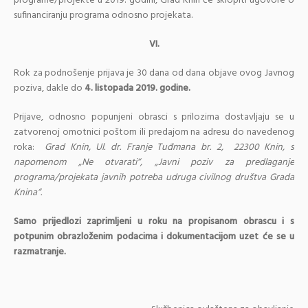
programe/projekte u 2019. godini, Grad Knin će sklopiti ugovore o
sufinanciranju programa odnosno projekata.
VI.
Rok za podnošenje prijava je 30 dana od dana objave ovog Javnog
poziva, dakle do
4. listopada 2019. godine.
Prijave, odnosno popunjeni obrasci s prilozima dostavljaju se u
zatvorenoj omotnici poštom ili predajom na adresu do navedenog
roka:
Grad Knin, Ul. dr. Franje Tuđmana br. 2, 22300 Knin, s
napomenom „Ne otvarati
“, „Javni poziv za predlaganje
programa/projekata javnih potreba udruga civilnog društva Grada
Knina“.
Samo prijedlozi zaprimljeni u roku na propisanom obrascu i s
potpunim obrazloženim podacima i dokumentacijom uzet će se u
razmatranje.