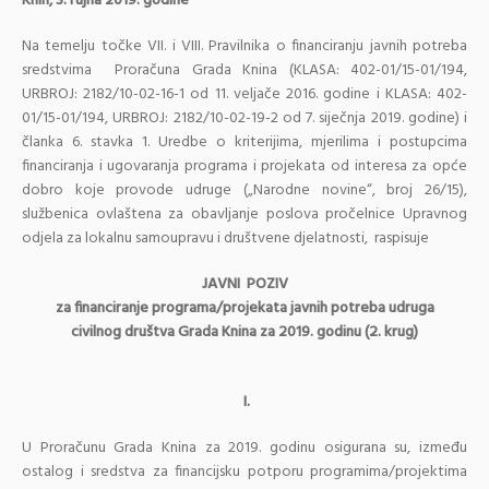
Knin, 3. rujna 2019. godine
Na temelju točke VII. i VIII. Pravilnika o financiranju javnih potreba
sredstvima Proračuna Grada Knina (KLASA: 402-01/15-01/194,
URBROJ: 2182/10-02-16-1 od 11. veljače 2016. godine i KLASA: 402-
01/15-01/194, URBROJ: 2182/10-02-19-2 od 7. siječnja 2019. godine) i
članka 6. stavka 1. Uredbe o kriterijima, mjerilima i postupcima
financiranja i ugovaranja programa i projekata od interesa za opće
dobro koje provode udruge („Narodne novine“, broj 26/15),
službenica ovlaštena za obavljanje poslova pročelnice Upravnog
odjela za lokalnu samoupravu i društvene djelatnosti, raspisuje
JAVNI POZIV
za financiranje programa/projekata javnih potreba
udruga
civilnog društva Grada Knina za 2019. godinu
(2. krug)
I.
U Proračunu Grada Knina za 2019. godinu osigurana su, između
ostalog i sredstva za financijsku potporu programima/projektima