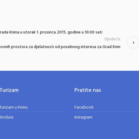
ada Knina u utorak 1. prosinca 2015. godine u 10:00 sati
Sljedeće
slovnih prostora za djelatnosti od posebnog interesa za Grad Knin
Turizam
Pratite nas
Turizam u Kninu
Facebook
Brošura
Instagram