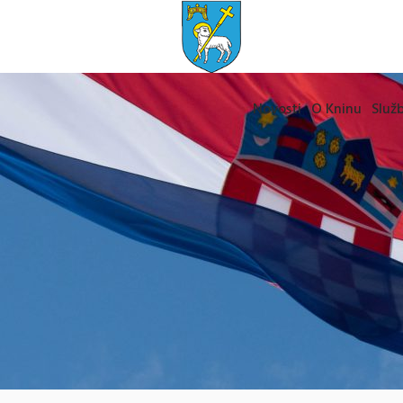
Novosti
O Kninu
Služb