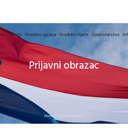
eno glasilo
Gradska uprava
Gradsko vijeće
Gospodarstvo
In
Prijavni obrazac
Home
/
Prijavni obrazac