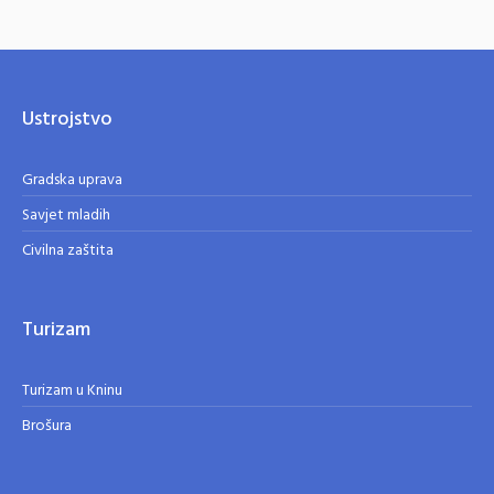
Ustrojstvo
Gradska uprava
Savjet mladih
Civilna zaštita
Turizam
Turizam u Kninu
Brošura