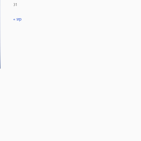
31
« srp