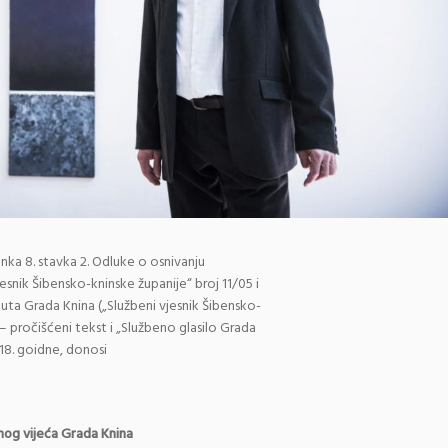
nka 8. stavka 2. Odluke o osnivanju
esnik Šibensko-kninske županije“ broj 11/05 i
atuta Grada Knina („Službeni vjesnik Šibensko-
 – pročišćeni tekst i „Službeno glasilo Grada
018. goidne, donosi
nog vijeća Grada Knina