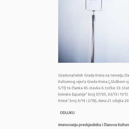
Gradonačelnik Grada Knina na temelju čla
Kulturnog vijeća Grada Knina („Službeni vj
5/11) te članka 45. stavka 6. točke 33. St
kninske županije“ broj 07/05, 03/13 i 11/13
Knina“ broj 4/14 i 2/18), dana 21. ožujka 2
ODLUKU
imenovanju predsjednika i članova Kultur