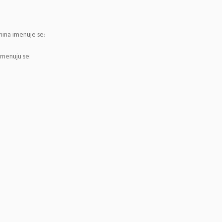
nina imenuje se:
imenuju se: