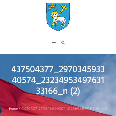
437504377_2970345933
40574_23234953497631
33166_n (2)
Home
/
437504377_297034593340574_2323495349763133166_n (2)