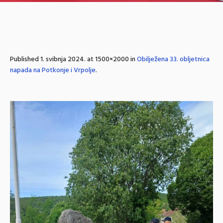
Published
1. svibnja 2024.
at 1500×2000 in
Obilježena 33. obljetnica
napada na Potkonje i Vrpolje
.