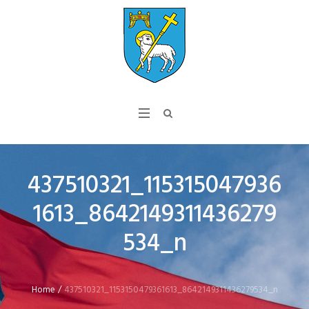
437510321_115315047936
1613_8642149311436279
534_n
Home
/
437510321_1153150479361613_8642149311436279534_n