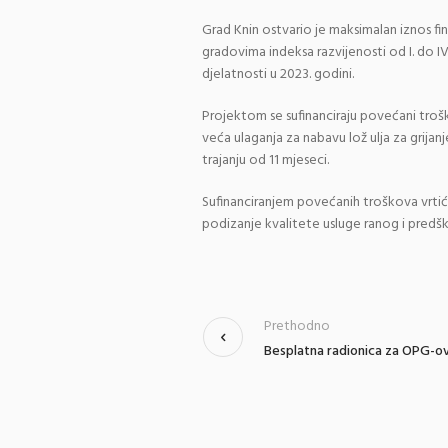
Grad Knin ostvario je maksimalan iznos f
gradovima indeksa razvijenosti od I. do I
djelatnosti u 2023. godini.
Projektom se sufinanciraju povećani troš
veća ulaganja za nabavu lož ulja za grija
trajanju od 11 mjeseci.
Sufinanciranjem povećanih troškova vrti
podizanje kvalitete usluge ranog i predš
Prethodno
Besplatna radionica za OPG-ov