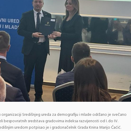
u organizaciji Središnjeg ureda za demografiju i mlade održano je svečano
li bespovratnih sredstava gradovima indeksa razvijenosti od I. do IV.
edišnjim uredom potpisao je i gradonačelnik Grada Knina Marijo Ćaćić.