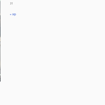
31
« srp