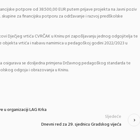
inancijske potpore od 38.500,00 EUR putem prijave projekta na Javni poziv
V. skupine za financijsku potporu za održavanje i razvoj predškolske
kovi Dječjeg vrtića CVRČAK u Kninu pri zapošljavanju jednog odgojitelja te
nje objekta vrtića i nabavu namirnica u pedagoškoj godini 2022/2023 u
ća osigurava se dosljedna primjena Državnog pedagoškog standarda te
kolskog odgoja i obrazovanja u Kninu.
e u organizaciji LAG Krka
Sljedeće
Dnevni red za 29. sjednicu Gradskog vijeća