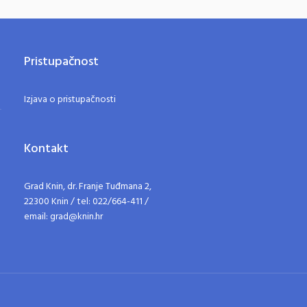
Pristupačnost
Izjava o pristupačnosti
Kontakt
Grad Knin, dr. Franje Tuđmana 2,
22300 Knin / tel: 022/664-411 /
email: grad@knin.hr