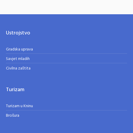
Ustrojstvo
Gradska uprava
Savjet mladih
Civilna zaštita
Turizam
Turizam u Kninu
Brošura