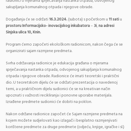
radionici o mjerama sprječavanja nastanka otpada, odvojenog
sakupljanja komunalnog otpada i njegove obrade.
Događanja će se održati
16.3.2024.
(subota) s početkom u
11 sati
u
prostoru Informacijsko- inovacijskog inkubatora
–
3i
,
na adresi
Sinjska ulica 10, Knin.
Program ćemo započeti ekološkom radionicom, nakon čega će se
organizirati sajam razmjene predmeta.
Svrha održavanja radionice je edukacija građana o mjerama
sprječavanja nastanka otpada, odvojenog sakupljanja komunalnog
otpada i njegove obrade. Radionice će imati teoretski i praktični
dio. U teoretskom dijelu će se održati prezentacija o navedenoj
temi, a u praktičnom dijelu sudionici će se na kreativan način
upoznati s važnosti recikliranja i ponovne uporabe materijala.
Izrađene predmete sudionici će dobiti na poklon.
Nakon održane radionice započet će Sajam razmjene predmeta na
kojem možete sudjelovati kao izlagači i besplatno razmjenjivati
korištene predmete za druge predmete (odjeću, knjige, igračke i sl.)