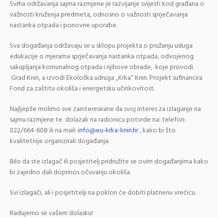
Svrha održavanja sajma razmjene je razvijanje svijesti kod građana o
važnosti kruženja predmeta, odnosno o važnosti sprječavanja
nastanka otpada i ponovne uporabe.
Sva događanja održavaju se u sklopu projekta o pružanju usluga
edukacije o mjerama sprječavanja nastanka otpada, odvojenog
sakupljanja komunalnog otpada i njihove obrade, koje provodi
Grad Knin, a izvodi Ekološka udruga „Krka“ Knin. Projekt sufinancira
Fond za zaštitu okoliša i energetsku učinkovitost.
Najljepše molimo sve zainteresirane da svoj interes za izlaganje na
sajmu razmjene te dolazak na radionicu potvrde na: telefon:
022/664-608 ili na mail:
info@eu-krka-knin.hr
, kako bi što
kvalitetnije organizirali događanja.
Bilo da ste izlagač ili posjetitelj pridružite se ovim događanjima kako
bi zajedno dali doprinos očuvanju okoliša.
Svi izlagači, ali i posjetitelji na poklon će dobiti platnenu vrećicu.
Radujemo se vašem dolasku!