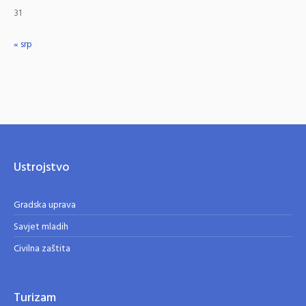
31
« srp
Ustrojstvo
Gradska uprava
Savjet mladih
Civilna zaštita
Turizam